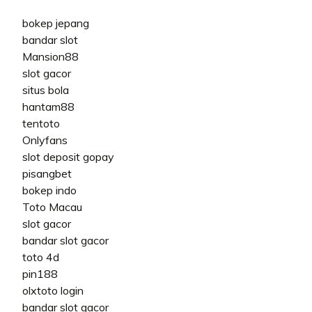
bokep jepang
bandar slot
Mansion88
slot gacor
situs bola
hantam88
tentoto
Onlyfans
slot deposit gopay
pisangbet
bokep indo
Toto Macau
slot gacor
bandar slot gacor
toto 4d
pin188
olxtoto login
bandar slot gacor