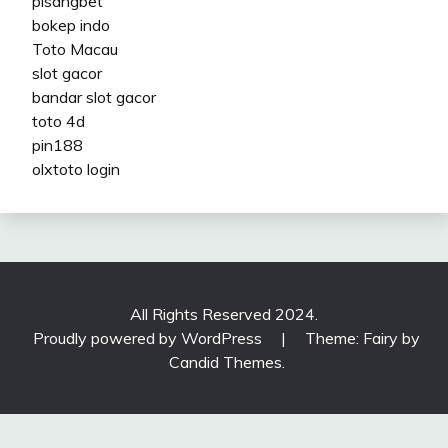
pisangbet
bokep indo
Toto Macau
slot gacor
bandar slot gacor
toto 4d
pin188
olxtoto login
All Rights Reserved 2024.
Proudly powered by WordPress
|
Theme: Fairy by
Candid Themes
.