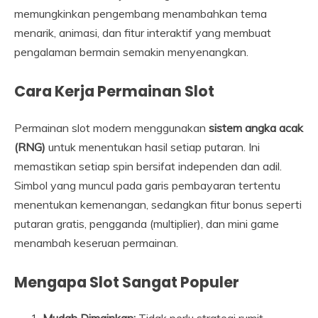
memungkinkan pengembang menambahkan tema
menarik, animasi, dan fitur interaktif yang membuat
pengalaman bermain semakin menyenangkan.
Cara Kerja Permainan Slot
Permainan slot modern menggunakan
sistem angka acak
(RNG)
untuk menentukan hasil setiap putaran. Ini
memastikan setiap spin bersifat independen dan adil.
Simbol yang muncul pada garis pembayaran tertentu
menentukan kemenangan, sedangkan fitur bonus seperti
putaran gratis, pengganda (multiplier), dan mini game
menambah keseruan permainan.
Mengapa Slot Sangat Populer