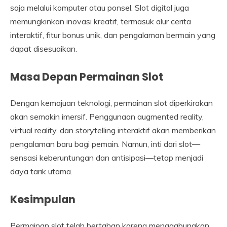
saja melalui komputer atau ponsel. Slot digital juga
memungkinkan inovasi kreatif, termasuk alur cerita
interaktif, fitur bonus unik, dan pengalaman bermain yang
dapat disesuaikan.
Masa Depan Permainan Slot
Dengan kemajuan teknologi, permainan slot diperkirakan
akan semakin imersif. Penggunaan augmented reality,
virtual reality, dan storytelling interaktif akan memberikan
pengalaman baru bagi pemain. Namun, inti dari slot—
sensasi keberuntungan dan antisipasi—tetap menjadi
daya tarik utama.
Kesimpulan
Permainan slot telah bertahan karena menggabungkan