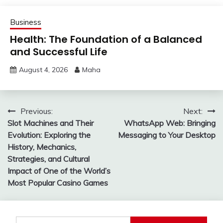
Business
Health: The Foundation of a Balanced
and Successful Life
August 4, 2026
Maha
Post
Previous:
Next:
Slot Machines and Their
WhatsApp Web: Bringing
navigation
Evolution: Exploring the
Messaging to Your Desktop
History, Mechanics,
Strategies, and Cultural
Impact of One of the World’s
Most Popular Casino Games