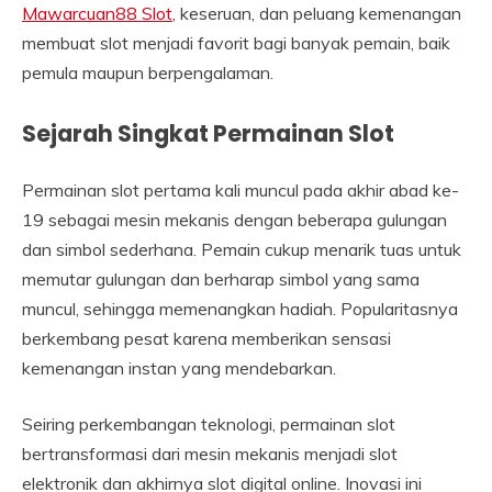
Mawarcuan88 Slot
, keseruan, dan peluang kemenangan
membuat slot menjadi favorit bagi banyak pemain, baik
pemula maupun berpengalaman.
Sejarah Singkat Permainan Slot
Permainan slot pertama kali muncul pada akhir abad ke-
19 sebagai mesin mekanis dengan beberapa gulungan
dan simbol sederhana. Pemain cukup menarik tuas untuk
memutar gulungan dan berharap simbol yang sama
muncul, sehingga memenangkan hadiah. Popularitasnya
berkembang pesat karena memberikan sensasi
kemenangan instan yang mendebarkan.
Seiring perkembangan teknologi, permainan slot
bertransformasi dari mesin mekanis menjadi slot
elektronik dan akhirnya slot digital online. Inovasi ini